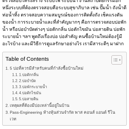
ตรวจสอบโครงสร้าง ระบบไฟ ระบบน้ำ งานสถาปัตยกรรมอีก
หนึ่งระบบที่ต้องตรวจสอบคือระบบสุขาภิบาล เช่น ปั๊มน้ำ ถังน้ำดี
ท่อน้ำทิ้ง ตรวจสอบความสมบูรณ์ของการติดตั้งถัง เช็คแรงดัน
ของน้ำ การระบายน้ำและที่สำคัญมากๆ คือการตรวจสอบบ่อพัก
น้ำ หรือบ่อบำบัดต่างๆ บ่อดักกลิ่น บ่อดักไขมัน บ่อสายดิน บ่อพัก
ระบายน้ำ ฯลฯ พูดถึงเรื่องบ่อ บ่อสำคัญ คนซื้อบ้านใหม่ต้องรู้มี
อะไรบ้าง และมีวิธีการดูแลรักษาอย่างไร เรามีสาระดีๆ มาฝาก
Table of Contents
5 บ่อที่ควรมีสำหรับคนที่กำลังซื้อบ้านใหม่
1.บ่อดักกลิ่น
2.บ่อบำบัด
3.บ่อพักระบายน้ำ
4.บ่อดักไขมัน
5.บ่อสายดิน
เหตุผลที่ต้องมีบ่อเหล่านี้อยู่ในบ้าน
Pass-Engineering ห้างหุ้นส่วนจำกัด พาส คอนส์ แอนด์ รีโน
เวท