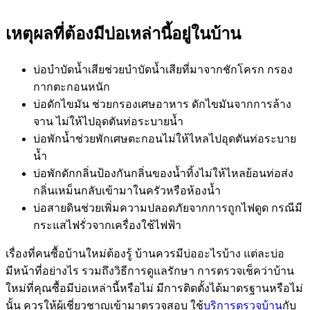
เหตุผลที่ต้องมีบ่อเหล่านี้อยู่ในบ้าน
บ่อบำบัดน้ำเสียช่วยบำบัดน้ำเสียที่มาจากชักโครก กรอง
กากตะกอนหนัก
บ่อดักไขมัน ช่วยกรองเศษอาหาร ดักไขมันจากการล้าง
จาน ไม่ให้ไปอุดตันท่อระบายน้ำ
บ่อพักน้ำช่วยพักเศษตะกอนไม่ให้ไหลไปอุดตันท่อระบาย
น้ำ
บ่อพักดักกลิ่นป้องกันกลิ่นของน้ำทิ้งไม่ให้ไหลย้อนท่อส่ง
กลิ่นเหม็นกลับเข้ามาในครัวหรือห้องน้ำ
บ่อสายดินช่วยเพิ่มความปลอดภัยจากการถูกไฟดูด กรณีมี
กระแสไฟรั่วจากเครื่องใช้ไฟฟ้า
เรื่องที่คนซื้อบ้านใหม่ต้องรู้ บ้านควรมีบ่ออะไรบ้าง แต่ละบ่อ
มีหน้าที่อย่างไร รวมถึงวิธีการดูแลรักษา การตรวจเช็คว่าบ้าน
ใหม่ที่คุณซื้อมีบ่อเหล่านี้หรือไม่ มีการติดตั้งได้มาตรฐานหรือไม่
นั้น ควรให้ผู้เชี่ยวชาญเข้ามาตรวจสอบ ใช้
บริการตรวจบ้าน
กับ