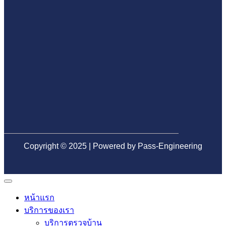
มือ
ปัญหา
ก่อน
ข้าม
อาชีพ
ระบบ
โอน
ก่อน
น้ำ
ลด
ตรวจ
เสีย
ความ
รับ
ใน
เสี่ยง
บ้าน
อนาคต
เจอ
ปัญหา
ภาย
หลัง
Copyright © 2025 | Powered by Pass-Engineering
หน้าแรก
บริการของเรา
บริการตรวจบ้าน