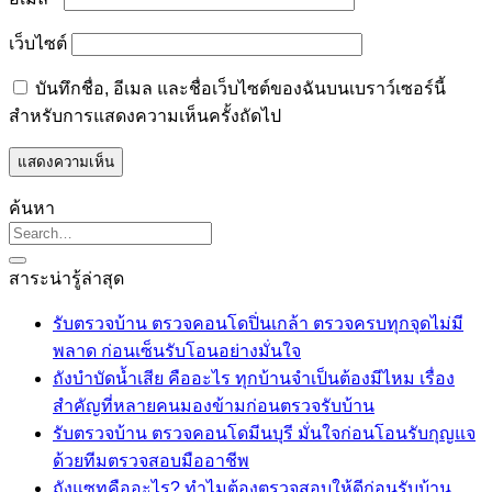
เว็บไซต์
บันทึกชื่อ, อีเมล และชื่อเว็บไซต์ของฉันบนเบราว์เซอร์นี้
สำหรับการแสดงความเห็นครั้งถัดไป
ค้นหา
สาระน่ารู้ล่าสุด
รับตรวจบ้าน ตรวจคอนโดปิ่นเกล้า ตรวจครบทุกจุดไม่มี
ไม่มี
พลาด ก่อนเซ็นรับโอนอย่างมั่นใจ
ความ
ถังบำบัดน้ำเสีย คืออะไร ทุกบ้านจำเป็นต้องมีไหม เรื่อง
เห็น
ไม่มี
สำคัญที่หลายคนมองข้ามก่อนตรวจรับบ้าน
บน
ความ
รับตรวจบ้าน ตรวจคอนโดมีนบุรี มั่นใจก่อนโอนรับกุญแจ
รับ
ไม่มี
เห็น
ด้วยทีมตรวจสอบมืออาชีพ
ตรวจ
บน
ความ
ถังแซทคืออะไร? ทำไมต้องตรวจสอบให้ดีก่อนรับบ้าน