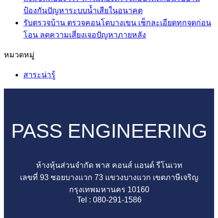
บ้าน
ถัง
เห็น
ไม่มี
ป้องกันปัญหาระบบน้ำเสียในอนาคต
บน
ตรวจ
บำบัด
ความ
รับตรวจบ้าน ตรวจคอนโดบางเขน เช็กละเอียดทุกจุดก่อน
รับ
คอน
น้ำ
เห็น
ไม่มี
โอน ลดความเสี่ยงเจอปัญหาภายหลัง
ตรวจ
โด
บน
เสีย
ความ
หมวดหมู่
บ้าน
ปิ่น
ถัง
คือ
เห็น
ตรวจ
เกล้า
แซท
บน
อะไร
สาระน่ารู้
คอน
ตรวจ
คือ
รับ
ทุก
โด
ครบ
อะไร?
ตรวจ
บ้าน
มีนบุรี
ทุก
ทำไม
บ้าน
จำเป็น
มั่นใจ
จุด
ต้อง
ตรวจ
ต้อง
PASS ENGINEERING
ก่อน
ไม่มี
ตรวจ
คอน
มี
โอน
พลาด
สอบ
โด
ไหม
รับ
ก่อน
ให้
บางเขน
เรื่อง
ห้างหุ้นส่วนจำกัด พาส คอนส์ แอนด์ รีโนเวท
กุญแจ
เซ็น
ดี
เช็
สำคัญ
เลขที่ 93 ซอยบางแวก 73 แขวงบางแวก เขตภาษีเจริญ
ด้วย
รับ
ก่อน
กละ
ที่
กรุงเทพมหานคร 10160
ทีม
โอน
รับ
เอียด
หลาย
Tel : 080-291-1586
ตรวจ
อย่าง
บ้าน
ทุก
คน
สอบ
มั่นใจ
ป้องกัน
จุด
มอง