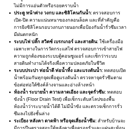
ไม่มีการแอ่นตัวหรือรอยคราบน้ำ
ประตู หน้าต่าง วงกบ และซิลิโคนกันน้ำ
: ตรวจสอบการ
เปิด-ปิด ความแน่นหนาของกลอนล็อค และที่สำคัญคือ
การยิงซิลิโคนรอบวงกบภายนอกเพื่อป้องกันน้ำรั่วซึมเวลา
มีฝนตกหนัก
ระบบไฟ ปลั๊ก สวิตช์ เบรกเกอร์ และสายดิน
: ใช้เครื่องมือ
เฉพาะทางในการวัดกระแสไฟ ตรวจสอบการเข้าสายไฟ
ความถูกต้องของระบบตู้คอนซูเมอร์ และเช็กว่าระบบ
สายดินทำงานได้จริงเพื่อความปลอดภัยในชีวิต
ระบบประปา ท่อน้ำดี ท่อน้ำทิ้ง และแรงดันน้ำ
: ทดสอบเปิด
น้ำพร้อมกันทุกจุดเพื่อดูแรงดันน้ำ ตรวจหาจุดรั่วซึมตาม
ข้อต่อท่อใต้ซิงค์ล้างจานและอ่างล้างหน้า
ห้องน้ำ ระบายน้ำ ความลาดเอียง และจุดรั่วซึม
: ทดสอบ
ขังน้ำ (Floor Drain Test) เพื่อเช็กระดับสโลปของพื้น
ห้องน้ำว่าระบายน้ำได้ดี ไม่มีน้ำขัง และตรวจเช็กการรั่ว
ซึมลงไปยังชั้นล่าง
ระเบียง หลังคา ดาดฟ้า หรือจุดเสี่ยงน้ำซึม
: สำหรับบ้านจะ
มีการปีนตรวจสอบใต้หลังคาเพื่อดูรอยรั่วและแผ่นสะท้อน