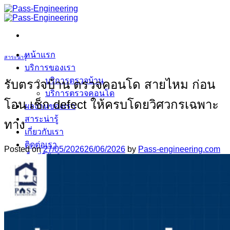
ข้าม
ไป
ยัง
เนื้อหา
หน้าแรก
สาระน่ารู้
บริการของเรา
บริการตรวจบ้าน
รับตรวจบ้าน ตรวจคอนโด สายไหม ก่อน
บริการตรวจคอนโด
โอน เช็ก defect ให้ครบโดยวิศวกรเฉพาะ
ผลงานของเรา
สาระน่ารู้
ทาง
เกี่ยวกับเรา
ติดต่อเรา
Posted on
27/05/2026
26/06/2026
by
Pass-engineering.com
พื้นที่ให้บริการ
คำถามที่พบบ่อย
จองคิวเลย