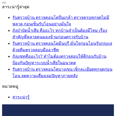
สาระน่ารู้ล่าสุด
รับตรวจบ้าน ตรวจคอนโดปิ่นเกล้า ตรวจครบทุกจุดไม่มี
ไม่มี
พลาด ก่อนเซ็นรับโอนอย่างมั่นใจ
ความ
ถังบำบัดน้ำเสีย คืออะไร ทุกบ้านจำเป็นต้องมีไหม เรื่อง
เห็น
ไม่มี
สำคัญที่หลายคนมองข้ามก่อนตรวจรับบ้าน
บน
ความ
รับตรวจบ้าน ตรวจคอนโดมีนบุรี มั่นใจก่อนโอนรับกุญแจ
รับ
ไม่มี
เห็น
ด้วยทีมตรวจสอบมืออาชีพ
ตรวจ
บน
ความ
ถังแซทคืออะไร? ทำไมต้องตรวจสอบให้ดีก่อนรับบ้าน
บ้าน
ถัง
เห็น
ไม่มี
ป้องกันปัญหาระบบน้ำเสียในอนาคต
บน
ตรวจ
บำบัด
ความ
รับตรวจบ้าน ตรวจคอนโดบางเขน เช็กละเอียดทุกจุดก่อน
รับ
คอน
น้ำ
เห็น
ไม่มี
โอน ลดความเสี่ยงเจอปัญหาภายหลัง
ตรวจ
โด
บน
เสีย
ความ
หมวดหมู่
บ้าน
ปิ่น
ถัง
คือ
เห็น
ตรวจ
เกล้า
แซท
บน
อะไร
สาระน่ารู้
คอน
ตรวจ
คือ
รับ
ทุก
โด
ครบ
อะไร?
ตรวจ
บ้าน
มีนบุรี
ทุก
ทำไม
บ้าน
จำเป็น