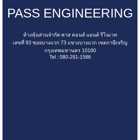
มั่นใจ
จุด
ต้อง
ตรวจ
ต้อง
PASS ENGINEERING
ก่อน
ไม่มี
ตรวจ
คอน
มี
โอน
พลาด
สอบ
โด
ไหม
รับ
ก่อน
ให้
บางเขน
เรื่อง
ห้างหุ้นส่วนจำกัด พาส คอนส์ แอนด์ รีโนเวท
กุญแจ
เซ็น
ดี
เช็
สำคัญ
เลขที่ 93 ซอยบางแวก 73 แขวงบางแวก เขตภาษีเจริญ
ด้วย
รับ
ก่อน
กละ
ที่
กรุงเทพมหานคร 10160
ทีม
โอน
รับ
เอียด
หลาย
Tel : 080-291-1586
ตรวจ
อย่าง
บ้าน
ทุก
คน
สอบ
มั่นใจ
ป้องกัน
จุด
มอง
มือ
ปัญหา
ก่อน
ข้าม
อาชีพ
ระบบ
โอน
ก่อน
น้ำ
ลด
ตรวจ
เสีย
ความ
รับ
ใน
เสี่ยง
บ้าน
อนาคต
เจอ
ปัญหา
ภาย
หลัง