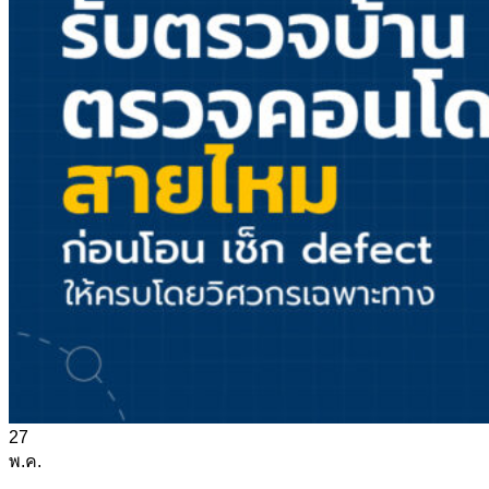
27
พ.ค.