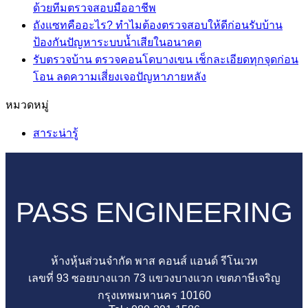
รับ
ไม่มี
เห็น
ด้วยทีมตรวจสอบมืออาชีพ
ตรวจ
บน
ความ
ถังแซทคืออะไร? ทำไมต้องตรวจสอบให้ดีก่อนรับบ้าน
บ้าน
ถัง
เห็น
ไม่มี
ป้องกันปัญหาระบบน้ำเสียในอนาคต
บน
ตรวจ
บำบัด
ความ
รับตรวจบ้าน ตรวจคอนโดบางเขน เช็กละเอียดทุกจุดก่อน
รับ
คอน
น้ำ
เห็น
ไม่มี
โอน ลดความเสี่ยงเจอปัญหาภายหลัง
ตรวจ
โด
บน
เสีย
ความ
หมวดหมู่
บ้าน
ปิ่น
ถัง
คือ
เห็น
ตรวจ
เกล้า
แซท
บน
อะไร
สาระน่ารู้
คอน
ตรวจ
คือ
รับ
ทุก
โด
ครบ
อะไร?
ตรวจ
บ้าน
มีนบุรี
ทุก
ทำไม
บ้าน
จำเป็น
มั่นใจ
จุด
ต้อง
ตรวจ
ต้อง
PASS ENGINEERING
ก่อน
ไม่มี
ตรวจ
คอน
มี
โอน
พลาด
สอบ
โด
ไหม
รับ
ก่อน
ให้
บางเขน
เรื่อง
ห้างหุ้นส่วนจำกัด พาส คอนส์ แอนด์ รีโนเวท
กุญแจ
เซ็น
ดี
เช็
สำคัญ
เลขที่ 93 ซอยบางแวก 73 แขวงบางแวก เขตภาษีเจริญ
ด้วย
รับ
ก่อน
กละ
ที่
กรุงเทพมหานคร 10160
ทีม
โอน
รับ
เอียด
หลาย