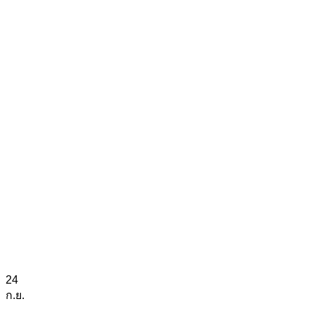
24
ก.ย.