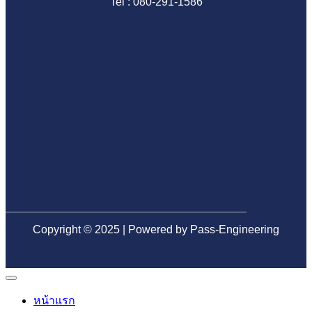
Tel : 080-291-1586
ตรวจ
อย่าง
บ้าน
ทุก
คน
สอบ
มั่นใจ
ป้องกัน
จุด
มอง
มือ
ปัญหา
ก่อน
ข้าม
อาชีพ
ระบบ
โอน
ก่อน
น้ำ
ลด
ตรวจ
เสีย
ความ
รับ
ใน
เสี่ยง
บ้าน
อนาคต
เจอ
ปัญหา
ภาย
หลัง
Copyright © 2025 | Powered by Pass-Engineering
หน้าแรก