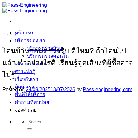
ข้าม
ไป
ยัง
เนื้อหา
หน้าแรก
สาระน่ารู้
บริการของเรา
บริการตรวจบ้าน
โอนบ้านก่อนตรวจรับ ดีไหม? ถ้าโอนไป
บริการตรวจคอนโด
แล้ว ทำอย่างไรดี เรียนรู้จุดเสี่ยงที่ผู้ซื้ออาจ
ผลงานของเรา
สาระน่ารู้
ไม่รู้
เกี่ยวกับเรา
ติดต่อเรา
Posted on
24/09/2025
13/07/2026
by
Pass-engineering.com
พื้นที่ให้บริการ
คำถามที่พบบ่อย
จองคิวเลย