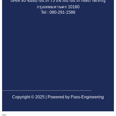
เลขที่ 93 ซอยบางแวก 73 แขวงบางแวก เขตภาษีเจริญ
ด้วย
รับ
ก่อน
กละ
ที่
กรุงเทพมหานคร 10160
ทีม
โอน
รับ
เอียด
หลาย
Tel : 080-291-1586
ตรวจ
อย่าง
บ้าน
ทุก
คน
สอบ
มั่นใจ
ป้องกัน
จุด
มอง
มือ
ปัญหา
ก่อน
ข้าม
อาชีพ
ระบบ
โอน
ก่อน
น้ำ
ลด
ตรวจ
เสีย
ความ
รับ
ใน
เสี่ยง
บ้าน
อนาคต
เจอ
ปัญหา
ภาย
หลัง
Copyright © 2025 | Powered by Pass-Engineering