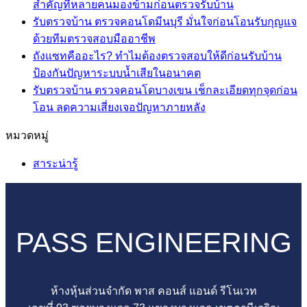
เห็น
ไม่มี
สำคัญที่หลายคนมองข้ามก่อนตรวจรับบ้าน
บน
ความ
รับตรวจบ้าน ตรวจคอนโดมีนบุรี มั่นใจก่อนโอนรับกุญแจ
รับ
ไม่มี
เห็น
ด้วยทีมตรวจสอบมืออาชีพ
ตรวจ
บน
ความ
ถังแซทคืออะไร? ทำไมต้องตรวจสอบให้ดีก่อนรับบ้าน
บ้าน
ถัง
เห็น
ไม่มี
ป้องกันปัญหาระบบน้ำเสียในอนาคต
บน
ตรวจ
บำบัด
ความ
รับตรวจบ้าน ตรวจคอนโดบางเขน เช็กละเอียดทุกจุดก่อน
รับ
คอน
น้ำ
เห็น
ไม่มี
โอน ลดความเสี่ยงเจอปัญหาภายหลัง
ตรวจ
โด
บน
เสีย
ความ
หมวดหมู่
บ้าน
ปิ่น
ถัง
คือ
เห็น
ตรวจ
เกล้า
แซท
บน
อะไร
สาระน่ารู้
คอน
ตรวจ
คือ
รับ
ทุก
โด
ครบ
อะไร?
ตรวจ
บ้าน
มีนบุรี
ทุก
ทำไม
บ้าน
จำเป็น
มั่นใจ
จุด
ต้อง
ตรวจ
ต้อง
PASS ENGINEERING
ก่อน
ไม่มี
ตรวจ
คอน
มี
โอน
พลาด
สอบ
โด
ไหม
รับ
ก่อน
ให้
บางเขน
เรื่อง
ห้างหุ้นส่วนจำกัด พาส คอนส์ แอนด์ รีโนเวท
กุญแจ
เซ็น
ดี
เช็
สำคัญ