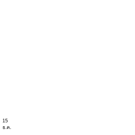
15
ธ.ค.