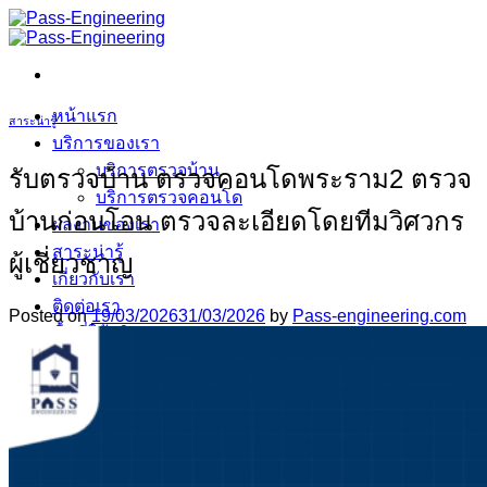
ข้าม
ไป
ยัง
เนื้อหา
หน้าแรก
สาระน่ารู้
บริการของเรา
บริการตรวจบ้าน
รับตรวจบ้าน ตรวจคอนโดพระราม2 ตรวจ
บริการตรวจคอนโด
บ้านก่อนโอน ตรวจละเอียดโดยทีมวิศวกร
ผลงานของเรา
สาระน่ารู้
ผู้เชี่ยวชาญ
เกี่ยวกับเรา
ติดต่อเรา
Posted on
19/03/2026
31/03/2026
by
Pass-engineering.com
พื้นที่ให้บริการ
คำถามที่พบบ่อย
จองคิวเลย