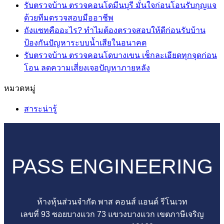
บน
ความ
รับตรวจบ้าน ตรวจคอนโดมีนบุรี มั่นใจก่อนโอนรับกุญแจ
รับ
ไม่มี
เห็น
ด้วยทีมตรวจสอบมืออาชีพ
ตรวจ
บน
ความ
ถังแซทคืออะไร? ทำไมต้องตรวจสอบให้ดีก่อนรับบ้าน
บ้าน
ถัง
เห็น
ไม่มี
ป้องกันปัญหาระบบน้ำเสียในอนาคต
บน
ตรวจ
บำบัด
ความ
รับตรวจบ้าน ตรวจคอนโดบางเขน เช็กละเอียดทุกจุดก่อน
รับ
คอน
น้ำ
เห็น
ไม่มี
โอน ลดความเสี่ยงเจอปัญหาภายหลัง
ตรวจ
โด
บน
เสีย
ความ
หมวดหมู่
บ้าน
ปิ่น
ถัง
คือ
เห็น
ตรวจ
เกล้า
แซท
บน
อะไร
สาระน่ารู้
คอน
ตรวจ
คือ
รับ
ทุก
โด
ครบ
อะไร?
ตรวจ
บ้าน
มีนบุรี
ทุก
ทำไม
บ้าน
จำเป็น
มั่นใจ
จุด
ต้อง
ตรวจ
ต้อง
PASS ENGINEERING
ก่อน
ไม่มี
ตรวจ
คอน
มี
โอน
พลาด
สอบ
โด
ไหม
รับ
ก่อน
ให้
บางเขน
เรื่อง
ห้างหุ้นส่วนจำกัด พาส คอนส์ แอนด์ รีโนเวท
กุญแจ
เซ็น
ดี
เช็
สำคัญ
เลขที่ 93 ซอยบางแวก 73 แขวงบางแวก เขตภาษีเจริญ
ด้วย
รับ
ก่อน
กละ
ที่