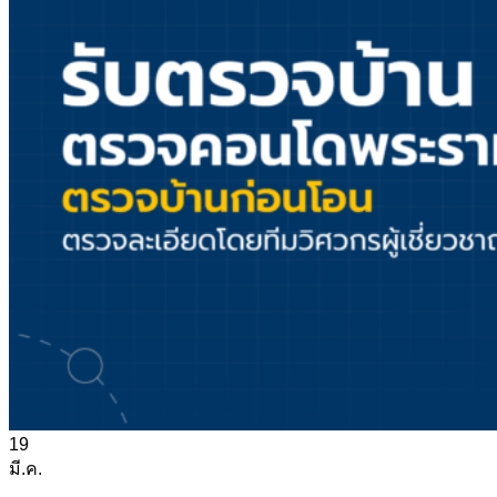
19
มี.ค.