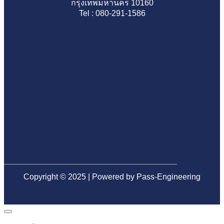
กรุงเทพมหานคร 10160
ทีม
โอน
รับ
เอียด
หลาย
Tel : 080-291-1586
ตรวจ
อย่าง
บ้าน
ทุก
คน
สอบ
มั่นใจ
ป้องกัน
จุด
มอง
มือ
ปัญหา
ก่อน
ข้าม
อาชีพ
ระบบ
โอน
ก่อน
น้ำ
ลด
ตรวจ
เสีย
ความ
รับ
ใน
เสี่ยง
บ้าน
อนาคต
เจอ
ปัญหา
ภาย
หลัง
Copyright © 2025 | Powered by Pass-Engineering