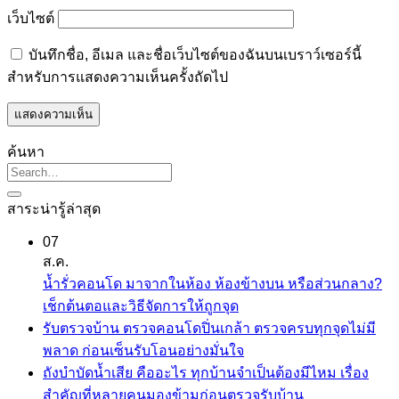
เว็บไซต์
บันทึกชื่อ, อีเมล และชื่อเว็บไซต์ของฉันบนเบราว์เซอร์นี้
สำหรับการแสดงความเห็นครั้งถัดไป
ค้นหา
สาระน่ารู้ล่าสุด
07
ส.ค.
น้ำรั่วคอนโด มาจากในห้อง ห้องข้างบน หรือส่วนกลาง?
ไม่มี
เช็กต้นตอและวิธีจัดการให้ถูกจุด
ความ
รับตรวจบ้าน ตรวจคอนโดปิ่นเกล้า ตรวจครบทุกจุดไม่มี
เห็น
ไม่มี
พลาด ก่อนเซ็นรับโอนอย่างมั่นใจ
บน
ความ
ถังบำบัดน้ำเสีย คืออะไร ทุกบ้านจำเป็นต้องมีไหม เรื่อง
น้ำ
เห็น
ไม่มี
สำคัญที่หลายคนมองข้ามก่อนตรวจรับบ้าน