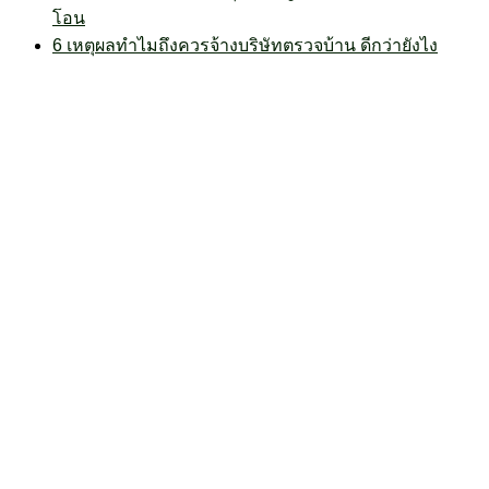
โอน
6 เหตุผลทำไมถึงควรจ้างบริษัทตรวจบ้าน ดีกว่ายังไง