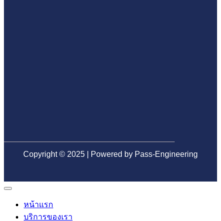
ทีม
ให้
โอน
รับ
หลาย
ตรวจ
ถูก
อย่าง
บ้าน
คน
สอบ
จุด
มั่นใจ
ป้องกัน
มอง
มือ
ปัญหา
ข้าม
อาชีพ
ระบบ
ก่อน
น้ำ
ตรวจ
เสีย
รับ
ใน
บ้าน
อนาคต
Copyright © 2025 | Powered by Pass-Engineering
หน้าแรก
บริการของเรา