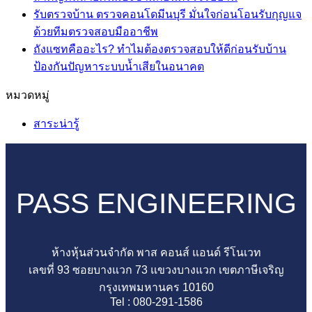
รั่ว
บน
ความ
รับตรวจบ้าน ตรวจคอนโดมีนบุรี มั่นใจก่อนโอนรับกุญแจ
คอน
รับ
ไม่มี
เห็น
ด้วยทีมตรวจสอบมืออาชีพ
โด
ตรวจ
บน
ความ
ถังแซทคืออะไร? ทำไมต้องตรวจสอบให้ดีก่อนรับบ้าน
มา
บ้าน
ถัง
เห็น
ไม่มี
ป้องกันปัญหาระบบน้ำเสียในอนาคต
บน
จาก
ตรวจ
บำบัด
ความ
หมวดหมู่
รับ
ใน
คอน
น้ำ
เห็น
ตรวจ
ห้อง
โด
บน
เสีย
สาระน่ารู้
บ้าน
ห้อง
ปิ่น
ถัง
คือ
ตรวจ
ข้าง
เกล้า
แซท
อะไร
คอน
บน
ตรวจ
คือ
ทุก
โด
หรือ
ครบ
อะไร?
บ้าน
PASS ENGINEERING
มีนบุรี
ส่วน
ทุก
ทำไม
จำเป็น
มั่นใจ
กลาง?
จุด
ต้อง
ต้อง
ก่อน
เช็ก
ไม่มี
ตรวจ
มี
ห้างหุ้นส่วนจำกัด พาส คอนส์ แอนด์ รีโนเวท
โอน
ต้นตอ
พลาด
สอบ
ไหม
เลขที่ 93 ซอยบางแวก 73 แขวงบางแวก เขตภาษีเจริญ
รับ
และ
ก่อน
ให้
เรื่อง
กรุงเทพมหานคร 10160
กุญแจ
วิธี
เซ็น
ดี
สำคัญ
Tel : 080-291-1586
ด้วย
จัดการ
รับ
ก่อน
ที่