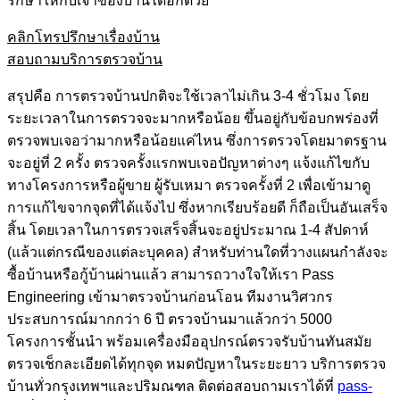
รักษาให้กับเจ้าของบ้านได้อีกด้วย
คลิกโทรปรึกษาเรื่องบ้าน
สอบถามบริการตรวจบ้าน
สรุปคือ การตรวจบ้านปกติจะใช้เวลาไม่เกิน 3-4 ชั่วโมง โดย
ระยะเวลาในการตรวจจะมากหรือน้อย ขึ้นอยู่กับข้อบกพร่องที่
ตรวจพบเจอว่ามากหรือน้อยแค่ไหน ซึ่งการตรวจโดยมาตรฐาน
จะอยู่ที่ 2 ครั้ง ตรวจครั้งแรกพบเจอปัญหาต่างๆ แจ้งแก้ไขกับ
ทางโครงการหรือผู้ขาย ผู้รับเหมา ตรวจครั้งที่ 2 เพื่อเข้ามาดู
การแก้ไขจากจุดที่ได้แจ้งไป ซึ่งหากเรียบร้อยดี ก็ถือเป็นอันเสร็จ
สิ้น โดยเวลาในการตรวจเสร็จสิ้นจะอยู่ประมาณ 1-4 สัปดาห์
(แล้วแต่กรณีของแต่ละบุคคล) สำหรับท่านใดที่วางแผนกำลังจะ
ซื้อบ้านหรือกู้บ้านผ่านแล้ว สามารถวางใจให้เรา Pass
Engineering เข้ามาตรวจบ้านก่อนโอน ทีมงานวิศวกร
ประสบการณ์มากกว่า 6 ปี ตรวจบ้านมาแล้วกว่า 5000
โครงการชั้นนำ พร้อมเครื่องมืออุปกรณ์ตรวจรับบ้านทันสมัย
ตรวจเช็กละเอียดได้ทุกจุด หมดปัญหาในระยะยาว บริการตรวจ
บ้านทั่วกรุงเทพฯและปริมณฑล ติดต่อสอบถามเราได้ที่
pass-