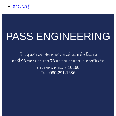
ตรวจ
เกล้า
แซท
บน
อะไร
สาระน่ารู้
คอน
ตรวจ
คือ
รับ
ทุก
โด
ครบ
อะไร?
ตรวจ
บ้าน
มีนบุรี
ทุก
ทำไม
บ้าน
จำเป็น
มั่นใจ
จุด
ต้อง
ตรวจ
ต้อง
PASS ENGINEERING
ก่อน
ไม่มี
ตรวจ
คอน
มี
โอน
พลาด
สอบ
โด
ไหม
รับ
ก่อน
ให้
บางเขน
เรื่อง
ห้างหุ้นส่วนจำกัด พาส คอนส์ แอนด์ รีโนเวท
กุญแจ
เซ็น
ดี
เช็
สำคัญ
เลขที่ 93 ซอยบางแวก 73 แขวงบางแวก เขตภาษีเจริญ
ด้วย
รับ
ก่อน
กละ
ที่
กรุงเทพมหานคร 10160
ทีม
โอน
รับ
เอียด
หลาย
Tel : 080-291-1586
ตรวจ
อย่าง
บ้าน
ทุก
คน
สอบ
มั่นใจ
ป้องกัน
จุด
มอง
มือ
ปัญหา
ก่อน
ข้าม
อาชีพ
ระบบ
โอน
ก่อน
น้ำ
ลด
ตรวจ
เสีย
ความ
รับ
ใน
เสี่ยง
บ้าน